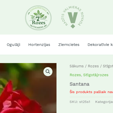
Ogulāji
Hortenzijas
Ziemcietes
Dekoratīvie 
Sākums
/
Rozes
/
Stīgo
Rozes
,
Stīgotājrozes
Santana
Šis produkts pašlaik nav
SKU:
st25s1
Kategorij