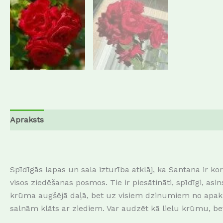
Apraksts
Papildu informācija
Atsauksmes (0)
Spīdīgās lapas un sala izturība atklāj, ka Santana ir kord
visos ziedēšanas posmos. Tie ir piesātināti, spīdīgi, asin
krūma augšējā daļā, bet uz visiem dzinumiem no apakšas
salnām klāts ar ziediem. Var audzēt kā lielu krūmu, bet a