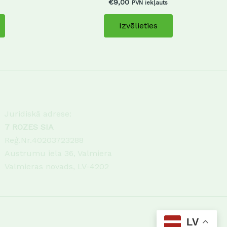
€
9,00
PVN iekļauts
Izvēlieties
Juridiskā adrese:
7 ROZES SIA
Reģ.Nr.40203723288
Austrumu iela 36, Valmiera
Valmieras novads, LV-4202
LV