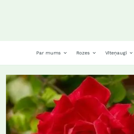
Skip
to
content
Par mums
Rozes
Vīteņaugi