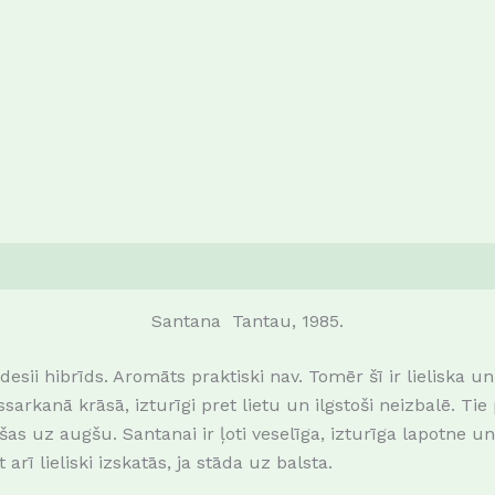
Santana Tantau, 1985.
esii hibrīds. Aromāts praktiski nav. Tomēr šī ir lieliska un b
ssarkanā krāsā, izturīgi pret lietu un ilgstoši neizbalē. Tie 
 uz augšu. Santanai ir ļoti veselīga, izturīga lapotne u
rī lieliski izskatās, ja stāda uz balsta.