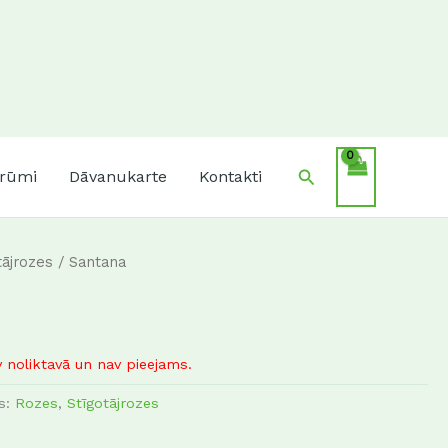
Search
krūmi
Dāvanukarte
Kontakti
tājrozes
/ Santana
 noliktavā un nav pieejams.
as:
Rozes
,
Stīgotājrozes