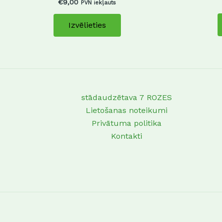
€
9,00
PVN iekļauts
Izvēlieties
stādaudzētava 7 ROZES
Lietošanas noteikumi
Privātuma politika
Kontakti