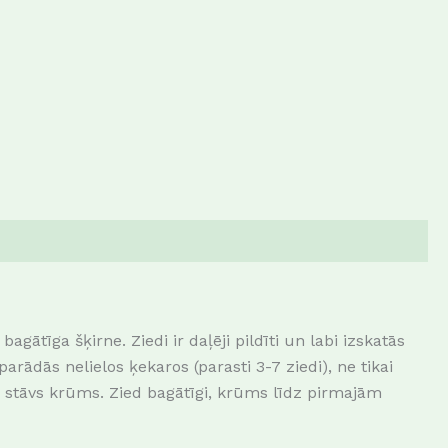
agātīga šķirne. Ziedi ir daļēji pildīti un labi izskatās
parādās nelielos ķekaros (parasti 3-7 ziedi), ne tikai
n stāvs krūms. Zied bagātīgi, krūms līdz pirmajām