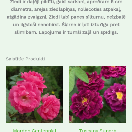
Ziedi ir daļēji pildīti, gaiši sarkani, apmēram 5 cm
diametrā, ārējās ziedlapiņas, noliecoties atpakaļ,
atgādina zvaigzni. Ziedi labi panes siltumu, neizbalē
un ilgstoši nenobirst. Šķirne ir ļoti izturīga pret
slimībām. Lapojums ir tumši zaļš un spīdīgs.
Saistītie Produkti
This
This
product
produc
has
has
multiple
multip
variants.
variant
The
The
options
options
may
may
Morden Centennial
Tuscany Superb
be
be