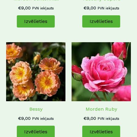
chosen
chosen
€
9,00
€
9,00
PVN iekļauts
PVN iekļauts
on
on
Izvēlieties
Izvēlieties
the
the
product
produc
page
page
This
This
product
produc
has
has
multiple
multip
variants.
variant
The
The
options
options
may
may
Morden Ruby
Bessy
be
be
chosen
chosen
€
9,00
€
9,00
PVN iekļauts
PVN iekļauts
on
on
Izvēlieties
Izvēlieties
the
the