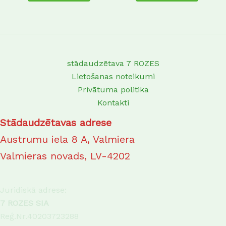
product
produc
page
page
stādaudzētava 7 ROZES
Lietošanas noteikumi
Privātuma politika
Kontakti
Stādaudzētavas adrese
Austrumu iela 8 A, Valmiera
Valmieras novads, LV-4202
Juridiskā adrese:
7 ROZES SIA
Reģ.Nr.40203723288