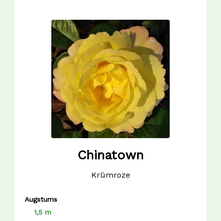
Chinatown
Krūmroze
Augstums
1,5 m