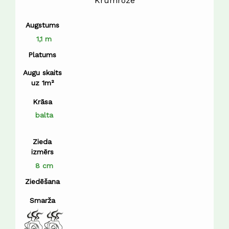
Krūmroze
Augstums
1,1 m
Platums
Augu skaits
uz 1m²
Krāsa
balta
Zieda
izmērs
8 cm
Ziedēšana
Smarža