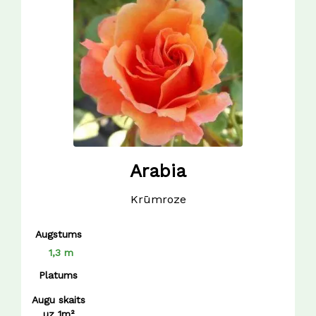
dzeltena
1,1 m
12 cm
oranža
1,2 m
13 cm
rozā
1,2-1,5 m
6 cm
sarkana
1,3 m
7 cm
violēta
1,4 m
8 cm
1,5 m
9 cm
1,8 m
90-100 cm
Arabia
Krūmroze
Augstums
1,3 m
Platums
Augu skaits
uz 1m²