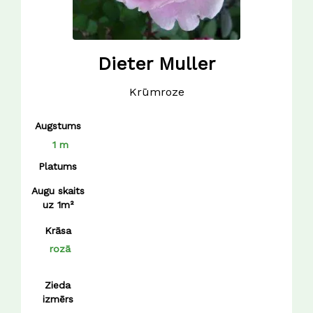
Dieter Muller
Krūmroze
Augstums
1 m
Platums
Augu skaits
uz 1m²
Krāsa
rozā
Zieda
izmērs