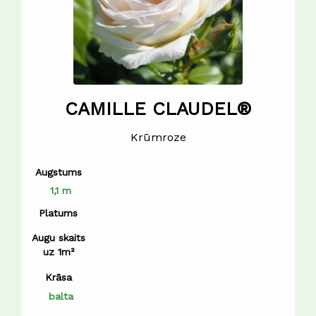
CAMILLE CLAUDEL®
Krūmroze
Augstums
1,1 m
Platums
Augu skaits
uz 1m²
Krāsa
balta