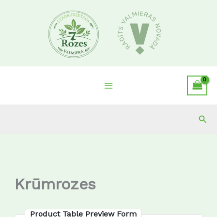
Skip
to
content
Sea
Krūmrozes
Product Table Preview Form