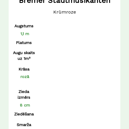
Bremer Stadtmusikanten
Krūmroze
Augstums
1,1 m
Platums
Augu skaits
uz 1m²
Krāsa
rozā
Zieda
izmērs
8 cm
Ziedēšana
Smarža