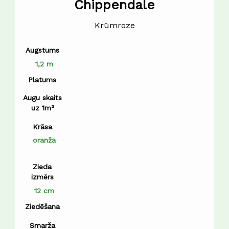
Chippendale
Krūmroze
Augstums
1,2 m
Platums
Augu skaits
uz 1m²
Krāsa
oranža
Zieda
izmērs
12 cm
Ziedēšana
Smarža