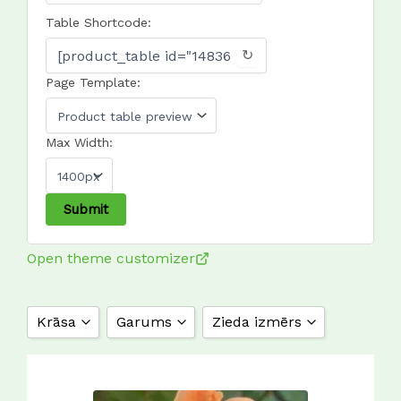
Table Shortcode:
↻
Page Template:
Max Width:
Open theme customizer
Krāsa
Garums
Zieda izmērs
balta
0,8 m
10 cm
daudzkrāsu
1 m
11 cm