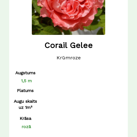
Corail Gelee
Krūmroze
Augstums
1,5 m
Platums
Augu skaits
uz 1m²
Krāsa
rozā