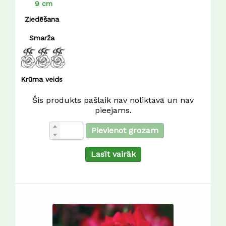
9 cm
Ziedēšana
Smarža
Krūma veids
Šis produkts pašlaik nav noliktavā un nav
pieejams.
Pievienot grozam
Lasīt vairāk