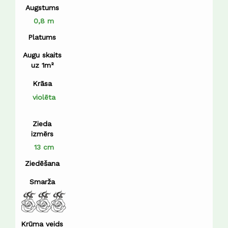
Augstums
0,8 m
Platums
Augu skaits
uz 1m²
Krāsa
violēta
Zieda
izmērs
13 cm
Ziedēšana
Smarža
Krūma veids