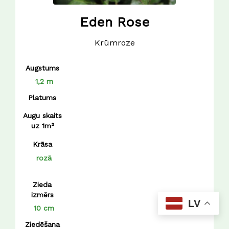
Eden Rose
Krūmroze
Augstums
1,2 m
Platums
Augu skaits
uz 1m²
Krāsa
rozā
Zieda
izmērs
LV
10 cm
Ziedēšana