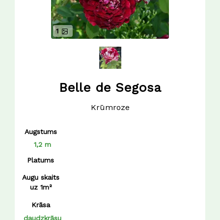
1
Belle de Segosa
Krūmroze
Augstums
1,2 m
Platums
Augu skaits
uz 1m²
Krāsa
daudzkrāsu