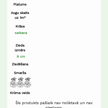
Platums
Augu skaits
uz 1m²
Krāsa
sarkana
Zieda
izmērs
9 cm
Ziedēšana
Smarža
Krūma veids
Šis produkts pašlaik nav noliktavā un nav
pieejams.