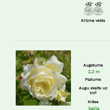
Krūma veids
Augstums
2,2 m
Platums
Augu skaits uz
1m²
Krāsa
balta