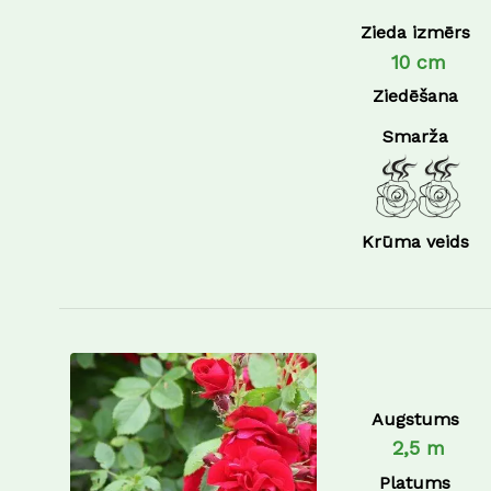
Zieda izmērs
10 cm
Ziedēšana
Smarža
Krūma veids
Augstums
2,5 m
Platums