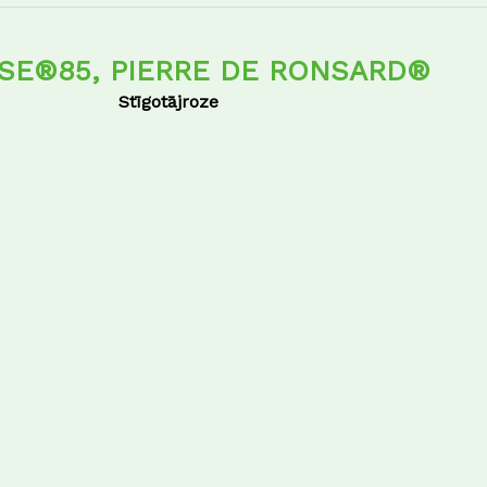
SE®85, PIERRE DE RONSARD®
Stīgotājroze