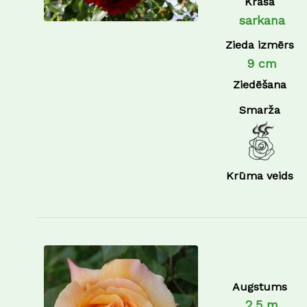
Krāsa
sarkana
Zieda izmērs
9 cm
Ziedēšana
Smarža
Krūma veids
Augstums
2,5 m