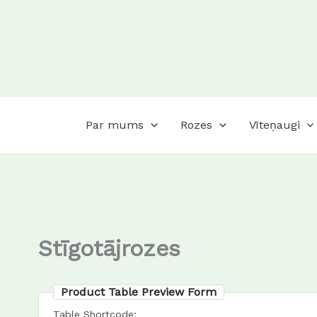
Skip
to
content
Par mums
Rozes
Vīteņaugi
Stīgotājrozes
Product Table Preview Form
Table Shortcode: