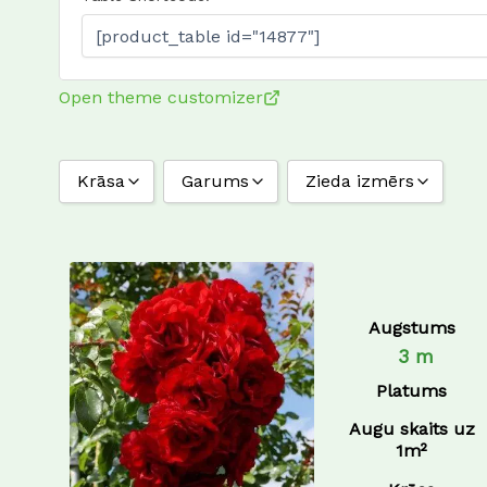
Open theme customizer
Krāsa
Garums
Zieda izmērs
balta
2-3 m
10 cm
oranža
2,2 m
12 cm
rozā
2,5 m
14 cm
Augstums
sarkana
3 m
7 cm
3 m
8 cm
Platums
9 cm
Augu skaits uz
1m²