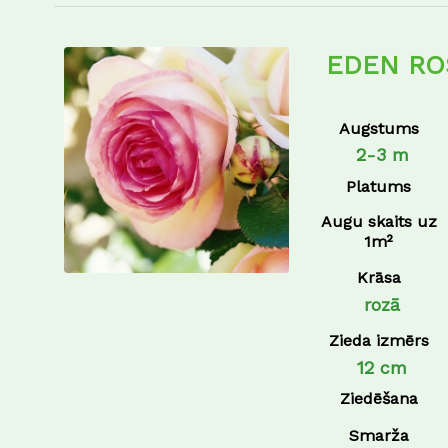
EDEN RO
Augstums
2-3 m
Platums
Augu skaits uz
1m²
Krāsa
rozā
Zieda izmērs
12 cm
Ziedēšana
Smarža